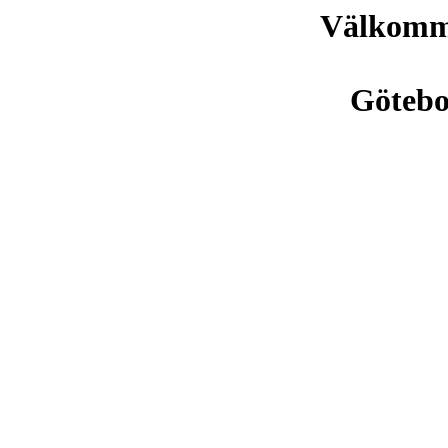
Välkomme
Göteb